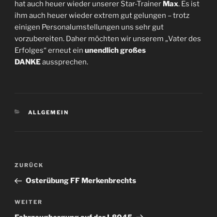
hat auch heuer wieder unserer Star-Trainer
Max
. Es ist
ihm auch heuer wieder extrem gut gelungen – trotz
einigen Personalumstellungen uns sehr gut
vorzubereiten. Daher möchten wir unserem „Vater des
Erfolges“ erneut ein
unendlich großes
DANKE
aussprechen.
KATEGORIEN
ALLGEMEIN
Beitragsnavigation
Vorheriger
ZURÜCK
Beitrag
Osterübung FF Merkenbrechts
Nächster
WEITER
Beitrag