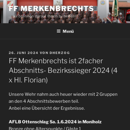
Zum
FF MERKENBRECHTS
Inhalt
… wir brennen darauf Ihnen zu helfen!
springen
Menü
VERÖFFENTLICHT
26. JUNI 2024
VON
DHERZOG
AM
FF Merkenbrechts ist 2facher
Abschnitts- Bezirkssieger 2024 (4
x Hl. Florian)
Unsere Wehr nahm auch heuer wieder mit 2 Gruppen
an den 4 Abschnittsbewerben teil.
Anbei eine Übersicht der Ergebnisse.
AFLB Ottenschlag Sa. 1.6.2024 in Moniholz
Bronze ohne Alterspunkte / Gäste 1